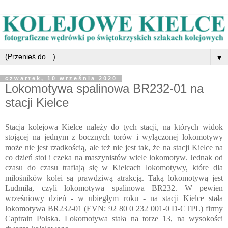
▼
czwartek, 10 września 2020
Lokomotywa spalinowa BR232-01 na
stacji Kielce
Stacja kolejowa Kielce należy do tych stacji, na których widok
stojącej na jednym z bocznych torów i wyłączonej lokomotywy
może nie jest rzadkością, ale też nie jest tak, że na stacji Kielce na
co dzień stoi i czeka na maszynistów wiele lokomotyw. Jednak od
czasu do czasu trafiają się w Kielcach lokomotywy, które dla
miłośników kolei są prawdziwą atrakcją. Taką lokomotywą jest
Ludmiła, czyli lokomotywa spalinowa BR232. W pewien
wrześniowy dzień - w ubiegłym roku - na stacji Kielce stała
lokomotywa BR232-01 (EVN: 92 80 0 232 001-0 D-CTPL) firmy
Captrain Polska. Lokomotywa stała na torze 13, na wysokości