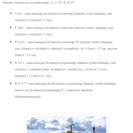
3
Hamulec lokomotywy ma kilka nastaw: G, P, P2, R, R+E
:
G 94 t - masa hamująca dla hamulca towarowego (hamulec wolno działający, max
ciśnienie w cylindrach 3.7 bar),
P 108 t - masa hamująca dla hamulca osobowego (hamulec szybko działający, max
ciśnienie w cylindrach 3.7 bar),
P2 128 t - masa hamująca dla hamulca osobowego P2 (hamulec szybko działający,
max ciśnienie w cylindrach w zależności od prędkości:
do 55 km/h - 3.7 bar,
powyżej
55km/h - 5.5 bar),
R 147 t - masa hamująca dla hamulca pospiesznego (hamulec szybko działający, max
ciśnienie w cylindrach zależy od prędkości i zmienia się z z 8 bar na 5,5 bar a
następnie z 5,5 bar na 3,7 bar),
R+E 177 t masa hamująca dla dla hamulca pospiesznego (hamulec szybko działający,
nastawy jak dla hamulca pospiesznego R z włączonym hamulcem
elektrodynamicznym).