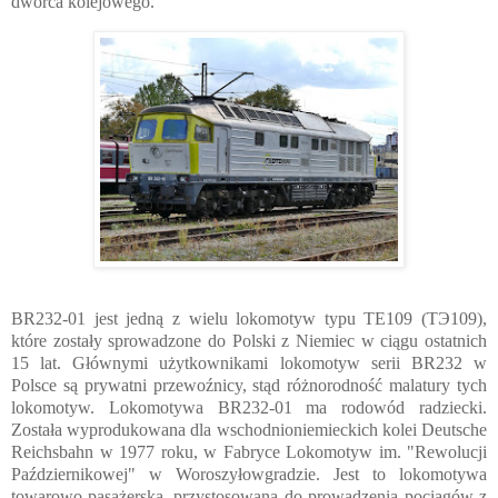
dworca kolejowego.
BR232-01 jest jedną z wielu lokomotyw typu TE109 (ТЭ109),
które zostały sprowadzone do Polski z Niemiec w ciągu ostatnich
15 lat. Głównymi użytkownikami lokomotyw serii BR232 w
Polsce są prywatni przewoźnicy, stąd różnorodność malatury tych
lokomotyw. Lokomotywa BR232-01 ma rodowód radziecki.
Została wyprodukowana dla wschodnioniemieckich kolei Deutsche
Reichsbahn w 1977 roku, w Fabryce Lokomotyw im. "Rewolucji
Październikowej" w Woroszyłowgradzie. Jest to lokomotywa
towarowo-pasażerska, przystosowana do prowadzenia pociągów z