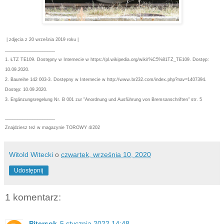
| zdjęcia z 20 września 2019 roku |
____________________
1. ŁTZ TE109. Dostępny w Internecie w https://pl.wikipedia.org/wiki/%C5%81TZ_TE109. Dostęp:
10.09.2020.
2. Baureihe 142 003-3. Dostępny w Internecie w http://www.br232.com/index.php?nav=1407394.
Dostęp: 10.09.2020.
3. Ergänzungsregelung Nr. B 001 zur "Anordnung und Ausführung von Bremsanschriften" str. 5
____________________
Znajdziesz też w magazynie TOROWY 4/202
Witold Witecki
o
czwartek, września 10, 2020
Udostępnij
1 komentarz:
Pitersok
5 stycznia 2022 14:48