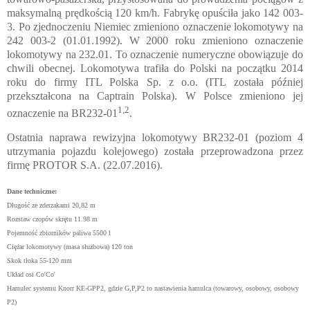
maksymalną prędkością 120 km/h. Fabrykę opuściła jako 142 003-
3. Po zjednoczeniu Niemiec zmieniono oznaczenie lokomotywy na
242 003-2 (01.01.1992). W 2000 roku zmieniono oznaczenie
lokomotywy na 232.01. To oznaczenie numeryczne obowiązuje do
chwili obecnej. Lokomotywa trafiła do Polski na początku 2014
roku do firmy ITL Polska Sp. z o.o. (ITL została później
przekształcona na Captrain Polska). W Polsce zmieniono jej
1,2
oznaczenie na BR232-01
.
Ostatnia naprawa rewizyjna lokomotywy BR232-01 (poziom 4
utrzymania pojazdu kolejowego) została przeprowadzona przez
firmę PROTOR S.A. (22.07.2016).
Dane techniczne:
Długość ze zderzakami 20,82 m
Rozstaw czopów skrętu 11.98 m
Pojemność zbiorników paliwa 5500 l
Ciężar lokomotywy (masa służbowa) 120 ton
Skok tłoka 55-120 mm
Układ osi Co'Co'
Hamulec systemu Knorr KE-GPP2, gdzie G,P,P2 to nastawienia hamulca (towarowy, osobowy, osobowy
P2)